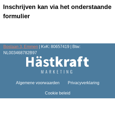
Inschrijven kan via het onderstaande
formulier
Boslaan 3, Emmen
| KvK: 80657419 | Btw:
NL003468782B97
Algemene voorwaarden
Privacyverklaring
Cookie beleid